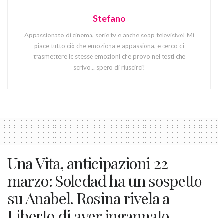
Stefano
Appassionato di cinema, serie tv e anche soap televisive! Mi
piace tutto ciò che emoziona e appassiona, e cerco di
trasmettere le stesse emozioni che provo nei testi che
scrivo... spero di riuscirci!
Una Vita, anticipazioni 22
marzo: Soledad ha un sospetto
su Anabel. Rosina rivela a
Liberto di aver ingannato