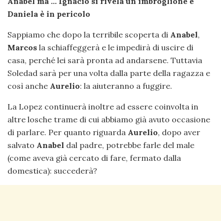
Anabel ma … Ignacio si rivela un imbroglione e
Daniela è in pericolo
Sappiamo che dopo la terribile scoperta di
Anabel
,
Marcos
la schiaffeggerà e le impedirà di uscire di
casa, perché lei sarà pronta ad andarsene. Tuttavia
Soledad sarà per una volta dalla parte della ragazza e
così anche
Aurelio
: la aiuteranno a fuggire.
La Lopez continuerà inoltre ad essere coinvolta in
altre losche trame di cui abbiamo già avuto occasione
di parlare. Per quanto riguarda
Aurelio
, dopo aver
salvato
Anabel
dal padre, potrebbe farle del male
(come aveva già cercato di fare, fermato dalla
domestica): succederà?