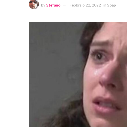
by
Stefano
Febbraio 22, 2022
in
Soap