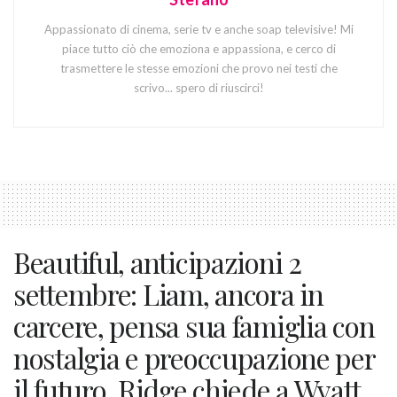
Appassionato di cinema, serie tv e anche soap televisive! Mi
piace tutto ciò che emoziona e appassiona, e cerco di
trasmettere le stesse emozioni che provo nei testi che
scrivo... spero di riuscirci!
Beautiful, anticipazioni 2
settembre: Liam, ancora in
carcere, pensa sua famiglia con
nostalgia e preoccupazione per
il futuro. Ridge chiede a Wyatt