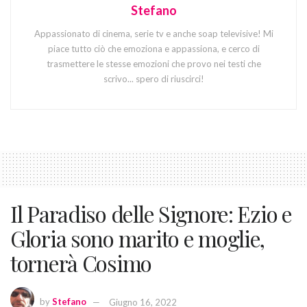
Stefano
Appassionato di cinema, serie tv e anche soap televisive! Mi
piace tutto ciò che emoziona e appassiona, e cerco di
trasmettere le stesse emozioni che provo nei testi che
scrivo... spero di riuscirci!
Il Paradiso delle Signore: Ezio e
Gloria sono marito e moglie,
tornerà Cosimo
by
Stefano
Giugno 16, 2022