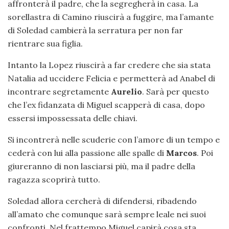
affronterà il padre, che la segregherà in casa. La
sorellastra di Camino riuscirà a fuggire, ma l’amante
di Soledad cambierà la serratura per non far
rientrare sua figlia.
Intanto la Lopez riuscirà a far credere che sia stata
Natalia ad uccidere Felicia e permetterà ad Anabel di
incontrare segretamente
Aurelio
. Sarà per questo
che l’ex fidanzata di Miguel scapperà di casa, dopo
essersi impossessata delle chiavi.
Si incontrerà nelle scuderie con l’amore di un tempo e
cederà con lui alla passione alle spalle di
Marcos
. Poi
giureranno di non lasciarsi più, ma il padre della
ragazza scoprirà tutto.
Soledad allora cercherà di difendersi, ribadendo
all’amato che comunque sarà sempre leale nei suoi
confronti. Nel frattempo Miguel capirà cosa sta