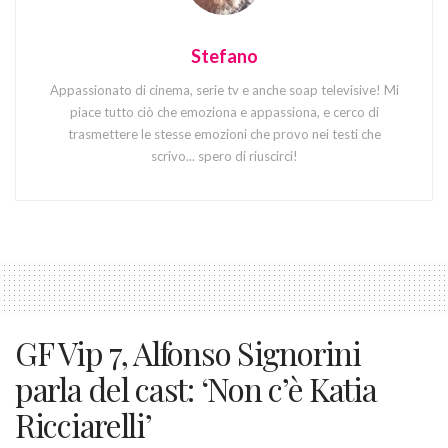
Stefano
Appassionato di cinema, serie tv e anche soap televisive! Mi
piace tutto ciò che emoziona e appassiona, e cerco di
trasmettere le stesse emozioni che provo nei testi che
scrivo... spero di riuscirci!
GF Vip 7, Alfonso Signorini
parla del cast: ‘Non c’è Katia
Ricciarelli’