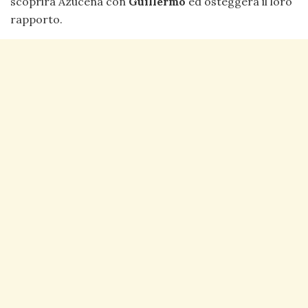
scoprirà Azucena con
Guillermo
ed osteggerà il loro
rapporto.