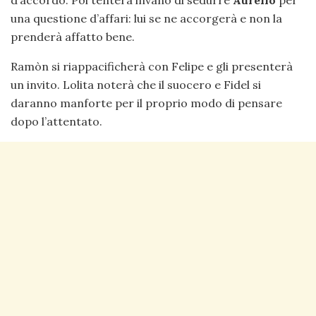
d’accordo. Poi tenterà invano di sedurre
Aurelio
per
una questione d’affari: lui se ne accorgerà e non la
prenderà affatto bene.
Ramòn si riappacificherà con Felipe e gli presenterà
un invito. Lolita noterà che il suocero e Fidel si
daranno manforte per il proprio modo di pensare
dopo l’attentato.