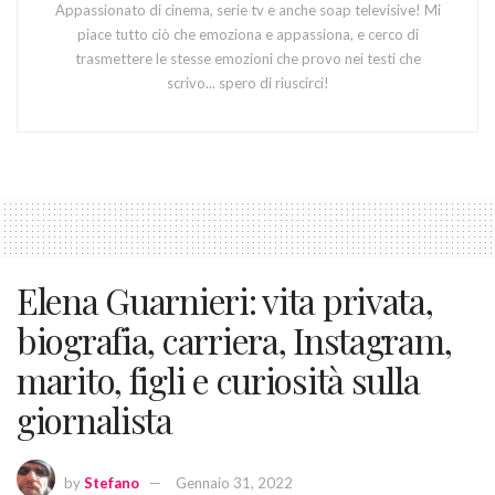
Appassionato di cinema, serie tv e anche soap televisive! Mi
piace tutto ciò che emoziona e appassiona, e cerco di
trasmettere le stesse emozioni che provo nei testi che
scrivo... spero di riuscirci!
Elena Guarnieri: vita privata,
biografia, carriera, Instagram,
marito, figli e curiosità sulla
giornalista
by
Stefano
Gennaio 31, 2022