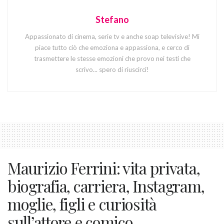
Stefano
Appassionato di cinema, serie tv e anche soap televisive! Mi
piace tutto ciò che emoziona e appassiona, e cerco di
trasmettere le stesse emozioni che provo nei testi che
scrivo... spero di riuscirci!
Maurizio Ferrini: vita privata,
biografia, carriera, Instagram,
moglie, figli e curiosità
sull’attore e comico