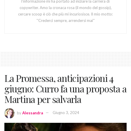
l'informazione mi ha portato ad iniziare la carriera di
copywriter. Amo la cronaca rosa (il mondo del gossip),
cercare scoop è ciò che più mi incuriosisce. Il mio motto:
''Crederci sempre, arrendersi mai''
La Promessa, anticipazioni 4
giugno: Curro fa una proposta a
Martina per salvarla
by
Alessandra
Giugno 3, 2024