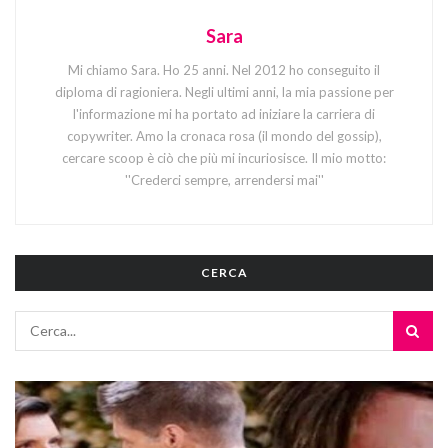
Sara
Mi chiamo Sara. Ho 25 anni. Nel 2012 ho conseguito il
diploma di ragioniera. Negli ultimi anni, la mia passione per
l'informazione mi ha portato ad iniziare la carriera di
copywriter. Amo la cronaca rosa (il mondo del gossip),
cercare scoop è ciò che più mi incuriosisce. Il mio motto:
''Crederci sempre, arrendersi mai''
CERCA