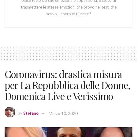
piace tutto ciò che emoziona e appassiona, e cerco di
trasmettere le stesse emozioni che provo nei testi che
scrivo... spero di riuscirci!
Coronavirus: drastica misura
per La Repubblica delle Donne,
Domenica Live e Verissimo
by
Stefano
Marzo 10, 2020