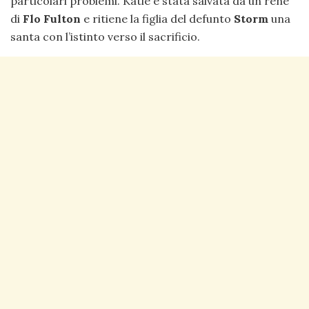
particolari problemi. Katie è stata salvata da un rene
di
Flo Fulton
e ritiene la figlia del defunto
Storm
una
santa con l’istinto verso il sacrificio.