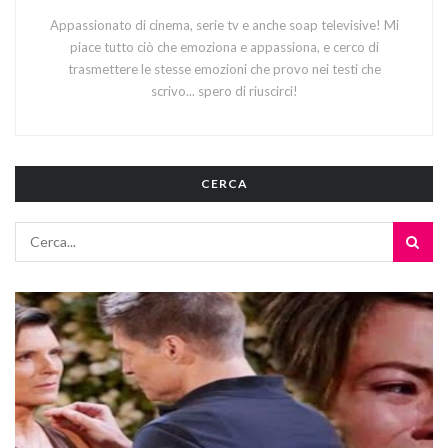
Appassionato di cinema, serie tv e anche soap televisive! Mi
piace tutto ciò che emoziona e appassiona, e cerco di
trasmettere le stesse emozioni che provo nei testi che
scrivo... spero di riuscirci!
CERCA