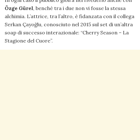
In ogni caso il pubblico gioirà nel rivederlo anche con
Özge Gürel
, benché tra i due non vi fosse la stessa
alchimia. L’attrice, tra l’altro, è fidanzata con il collega
Serkan Çayoğlu, conosciuto nel 2015 sul set di un’altra
soap di successo interazionale: “Cherry Season – La
Stagione del Cuore”.