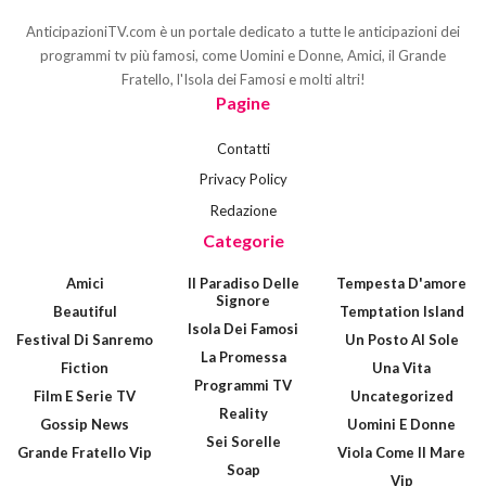
AnticipazioniTV.com è un portale dedicato a tutte le anticipazioni dei
programmi tv più famosi, come Uomini e Donne, Amici, il Grande
Fratello, l'Isola dei Famosi e molti altri!
Pagine
Contatti
Privacy Policy
Redazione
Categorie
Amici
Il Paradiso Delle
Tempesta D'amore
Signore
Beautiful
Temptation Island
Isola Dei Famosi
Festival Di Sanremo
Un Posto Al Sole
La Promessa
Fiction
Una Vita
Programmi TV
Film E Serie TV
Uncategorized
Reality
Gossip News
Uomini E Donne
Sei Sorelle
Grande Fratello Vip
Viola Come Il Mare
Soap
Vip