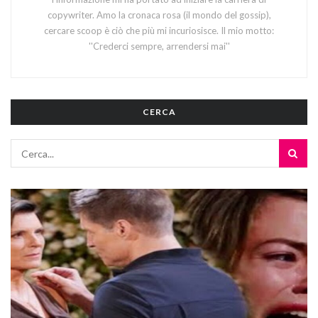
copywriter. Amo la cronaca rosa (il mondo del gossip),
cercare scoop è ciò che più mi incuriosisce. Il mio motto:
''Crederci sempre, arrendersi mai''
CERCA