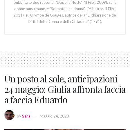
pubblicato due racconti: "Dopo la Notte"("Il Filo", 2009), sulle
donne musulmane, e "Soltanto una donna" ("Albatros-Il Filo",
2011), su Olympe de Gouges, autrice della "Dichiarazione dei
Diritti della Donna e della Cittadina" (1791).
Un posto al sole, anticipazioni
24 maggio: Giulia affronta faccia
a faccia Eduardo
by
Sara
Maggio 24, 2023