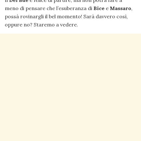
Il
Del Bue
è felice di partire, ma non potrà fare a
meno di pensare che l’esuberanza di
Bice
e
Massaro
,
possà rovinargli il bel momento! Sarà davvero così,
oppure no? Staremo a vedere.