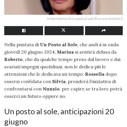
In foto Marina di Un posto al sole © screenshot Rai 3.
Nella puntata di
Un Posto al Sole
, che andrà in onda
giovedì 20 giugno 2024,
Marina
si sentirà delusa da
Roberto
, che da qualche tempo preso dal lavoro e dai
svariati impegni quotidiani, non le dedica più le
attenzioni che le dedicava un tempo.
Rossella
dopo
essersi confidata con
Silvia
, prenderà l’iniziativa di
confrontarsi con
Nunzio
, per capire se tra loro potrà
esserci un futuro oppure no.
Un posto al sole, anticipazioni 20
giugno