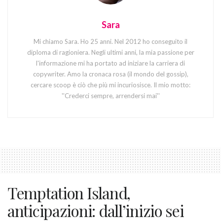
Sara
Mi chiamo Sara. Ho 25 anni. Nel 2012 ho conseguito il
diploma di ragioniera. Negli ultimi anni, la mia passione per
l'informazione mi ha portato ad iniziare la carriera di
copywriter. Amo la cronaca rosa (il mondo del gossip),
cercare scoop è ciò che più mi incuriosisce. Il mio motto:
''Crederci sempre, arrendersi mai''
Temptation Island,
anticipazioni: dall’inizio sei