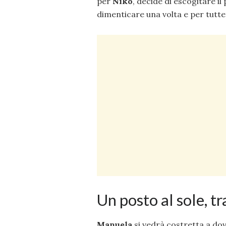
per
Niko
, decide di escogitare il 
dimenticare una volta e per tutte
Un posto al sole, 
Manuela
si vedrà costretta a dov