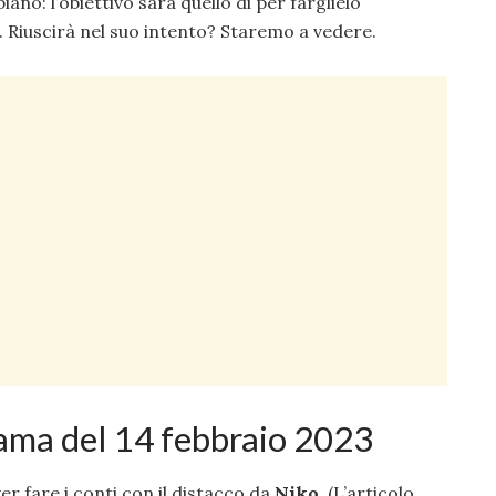
piano: l’obiettivo sarà quello di per farglielo
. Riuscirà nel suo intento? Staremo a vedere.
trama del 14 febbraio 2023
er fare i conti con il distacco da
Niko.
(L’articolo