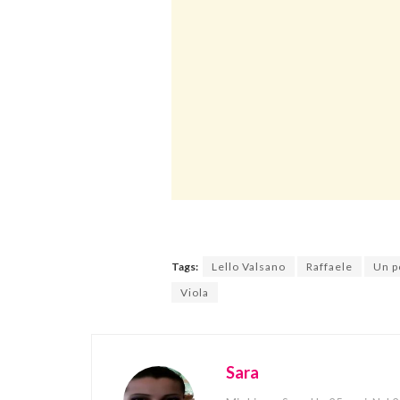
Tags:
Lello Valsano
Raffaele
Un p
Viola
Sara