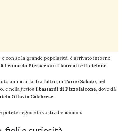
, e con sé la grande popolarità, è arrivato intorno
 di
Leonardo Pieraccioni I laureati
e
Il ciclone.
uto ammirarla, fra l’altro, in
Torno Sabato
, nel
o. e nella
fiction
I bastardi di Pizzofalcone
, dove dà
iela Ottavia Calabrese
.
 potete seguire la vostra beniamina.
 figli e curiosità