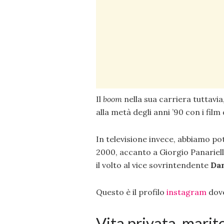
Il
boom
nella sua carriera tuttavia
alla metà degli anni ’90 con i film
In televisione invece, abbiamo pot
2000, accanto a Giorgio Panariell
il volto al vice sovrintendente
Dan
Questo è il profilo
instagram
dove
Vita privata, marito,