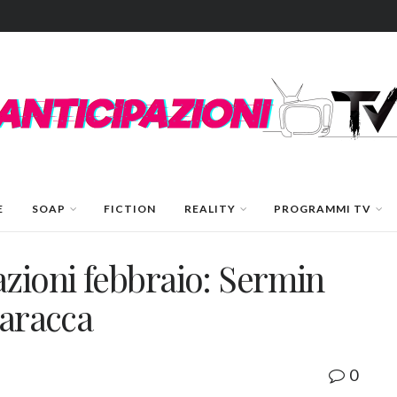
E
SOAP
FICTION
REALITY
PROGRAMMI TV
azioni febbraio: Sermin
baracca
0