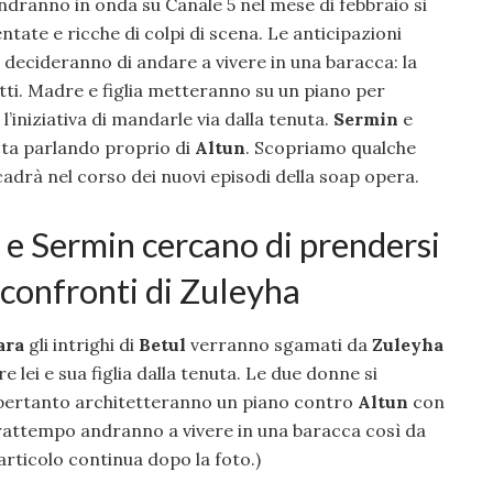
andranno in onda su Canale 5 nel mese di febbraio si
ate e ricche di colpi di scena. Le anticipazioni
decideranno di andare a vivere in una baracca: la
tti. Madre e figlia metteranno su un piano per
l’iniziativa di mandarle via dalla tenuta.
Sermin
e
ista parlando proprio di
Altun
. Scopriamo qualche
cadrà nel corso dei nuovi episodi della soap opera.
 e Sermin cercano di prendersi
i confronti di Zuleyha
ara
gli intrighi di
Betul
verranno sgamati da
Zuleyha
re lei e sua figlia dalla tenuta. Le due donne si
pertanto architetteranno un piano contro
Altun
con
 frattempo andranno a vivere in una baracca così da
articolo continua dopo la foto.)