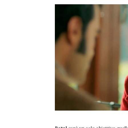
Betul
avrà un solo obiettivo quell