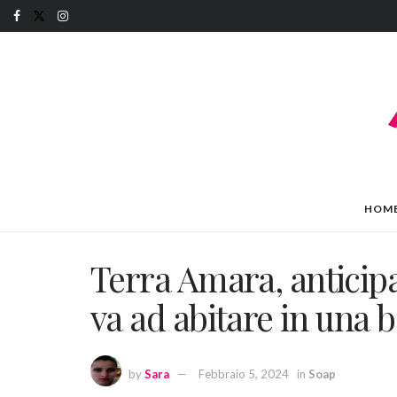
HOM
Terra Amara, anticip
va ad abitare in una 
by
Sara
Febbraio 5, 2024
in
Soap