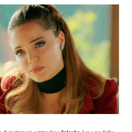
o di mettere in cattiva luce
Zuleyha
. Lei e sua figlia,