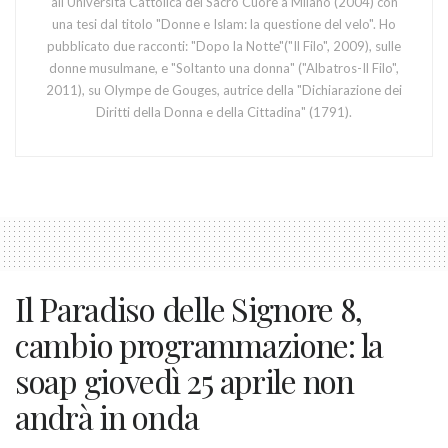
all'Università Cattolica del Sacro Cuore a Milano (2004) con
una tesi dal titolo "Donne e Islam: la questione del velo". Ho
pubblicato due racconti: "Dopo la Notte"("Il Filo", 2009), sulle
donne musulmane, e "Soltanto una donna" ("Albatros-Il Filo",
2011), su Olympe de Gouges, autrice della "Dichiarazione dei
Diritti della Donna e della Cittadina" (1791).
Il Paradiso delle Signore 8,
cambio programmazione: la
soap giovedì 25 aprile non
andrà in onda