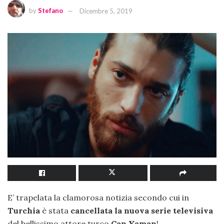
by
Stefano
Dicembre 5, 2019
E’ trapelata la clamorosa notizia secondo cui in
Turchia
è stata
cancellata la nuova serie televisiva
del bellissimo attore turco
Can Yaman
!