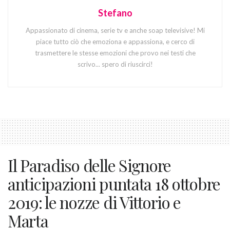
Stefano
Appassionato di cinema, serie tv e anche soap televisive! Mi
piace tutto ciò che emoziona e appassiona, e cerco di
trasmettere le stesse emozioni che provo nei testi che
scrivo... spero di riuscirci!
Il Paradiso delle Signore
anticipazioni puntata 18 ottobre
2019: le nozze di Vittorio e
Marta