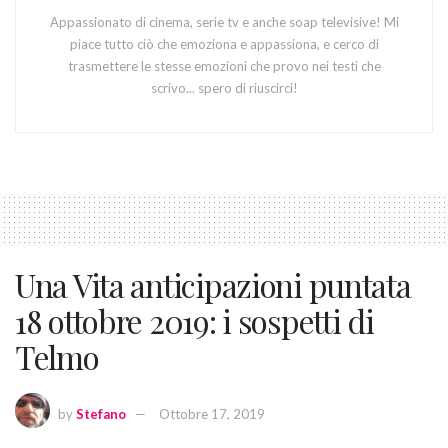
Appassionato di cinema, serie tv e anche soap televisive! Mi
piace tutto ciò che emoziona e appassiona, e cerco di
trasmettere le stesse emozioni che provo nei testi che
scrivo... spero di riuscirci!
Una Vita anticipazioni puntata
18 ottobre 2019: i sospetti di
Telmo
by
Stefano
Ottobre 17, 2019