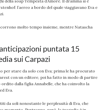
ghi della soap Tempesta d’Amore. Il dramma si è
tenhof: l’aereo a bordo del quale viaggiavano Eva e
zi.
rascorrono molto tempo insieme, mentre Natascha
nticipazioni puntata 15
edia sui Carpazi
tto per stare da solo con Eva; prima le ha procurato
rest con un editore, poi ha fatto in modo di partire
ordito dalla figlia Annabelle, che ha coinvolto la
 ed Eva.
titi da soli nonostante le perplessità di Eva, che
imo momento. Purtroppo, però, la tragedia è in