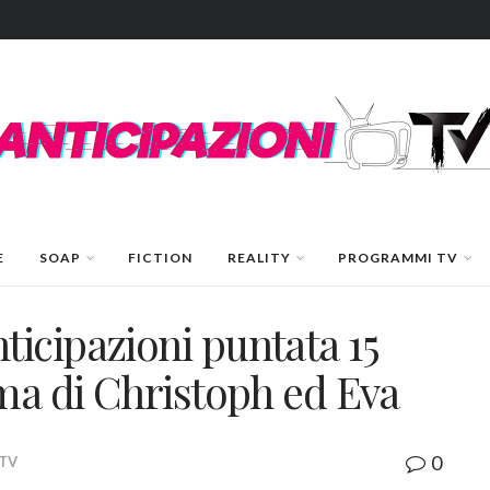
E
SOAP
FICTION
REALITY
PROGRAMMI TV
icipazioni puntata 15
mma di Christoph ed Eva
0
 TV