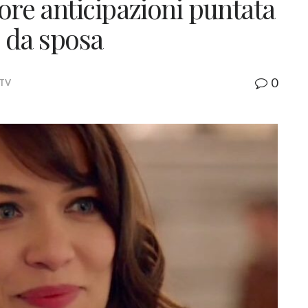
nore anticipazioni puntata
o da sposa
0
 TV