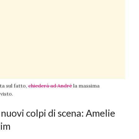
a sul fatto,
chiederà ad André
la massima
visto.
nuovi colpi di scena: Amelie
Tim