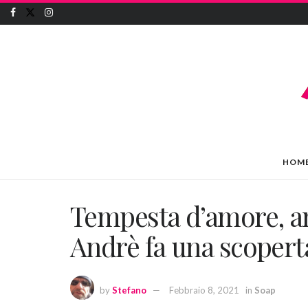
HOM
Tempesta d’amore, ant
Andrè fa una scopert
by
Stefano
Febbraio 8, 2021
in
Soap