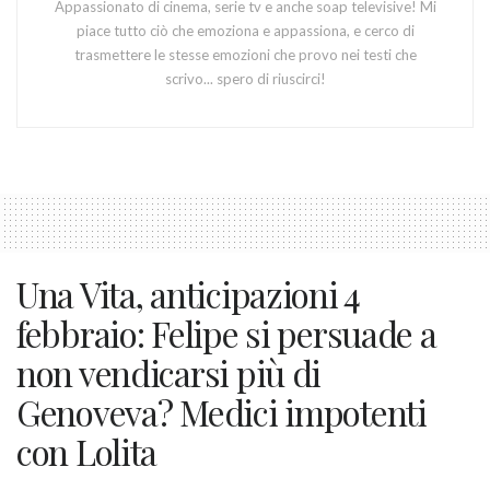
Appassionato di cinema, serie tv e anche soap televisive! Mi
piace tutto ciò che emoziona e appassiona, e cerco di
trasmettere le stesse emozioni che provo nei testi che
scrivo... spero di riuscirci!
Una Vita, anticipazioni 4
febbraio: Felipe si persuade a
non vendicarsi più di
Genoveva? Medici impotenti
con Lolita