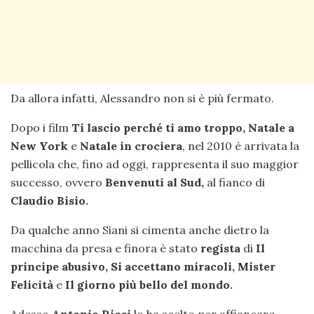
Da allora infatti, Alessandro non si è più fermato.
Dopo i film
Ti lascio perché ti amo troppo, Natale a
New York
e
Natale in crociera
, nel 2010 è arrivata la
pellicola che, fino ad oggi, rappresenta il suo maggior
successo, ovvero
Benvenuti al Sud,
al fianco di
Claudio Bisio.
Da qualche anno Siani si cimenta anche dietro la
macchina da presa e finora è stato
regista
di
Il
principe abusivo, Si accettano miracoli, Mister
Felicità
e
Il giorno più bello del mondo.
Adesso
Antonio Ricci
lo ha scelto per affiancare