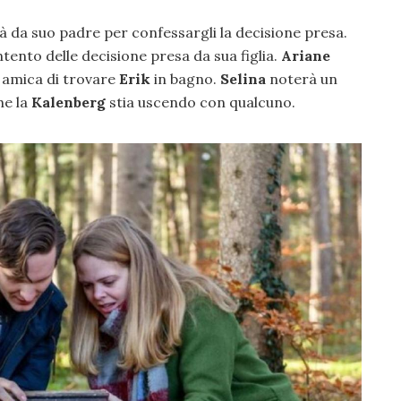
à da suo padre per confessargli la decisione presa.
ento delle decisione presa da sua figlia.
Ariane
a amica di trovare
Erik
in bagno.
Selina
noterà un
he la
Kalenberg
stia uscendo con qualcuno.