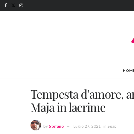
HOM
Tempesta d’amore, ant
Maja in lacrime
by
Stefano
Luglio 27, 2021
in
Soap