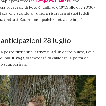
 soap opera tedesca
T
emp
esta D’amore
,
che
cia preserale di Rete 4 (dalle ore 19:35 alle ore 20:30)
ta, che stando ai rumors riserverà ai suoi fedeli
inaspettati. Scopriamo qualche dettaglio in più
anticipazioni 28 luglio
a posto tutti i suoi attrezzi. Ad un certo punto, i due
i più. Il
Vogt
, si scorderà di chiudere la porta del
no scapperà via.