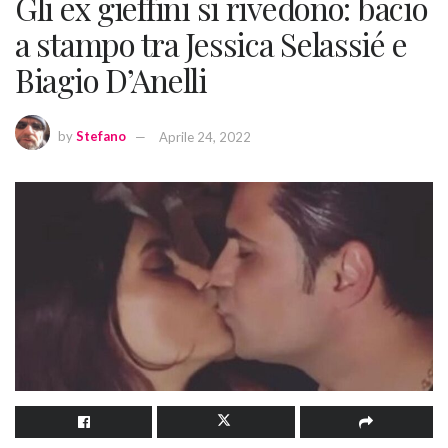
Gli ex gieffini si rivedono: bacio
a stampo tra Jessica Selassié e
Biagio D’Anelli
by
Stefano
Aprile 24, 2022