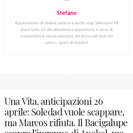
Stefano
Appassionato di cinema, serie tv e anche soap televisive! Mi
piace tutto ciò che emoziona e appassiona, e cerco di
trasmettere le stesse emozioni che provo nei testi che
scrivo... spero di riuscirci!
Una Vita, anticipazioni 26
aprile: Soledad vuole scappare,
ma Marcos rifiuta. Il Bacigalupe
scopre l’inganno di Anabel, ma