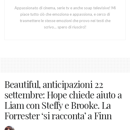
Appassionato di cinema, serie tv e anche soap televisive! Mi
piace tutto ciò che emoziona e appassiona, e cerco di
trasmettere le stesse emozioni che provo nei testi che
scrivo... spero di riuscirci!
Beautiful, anticipazioni 22
settembre: Hope chiede aiuto a
Liam con Steffy e Brooke. La
Forrester ‘si racconta’ a Finn