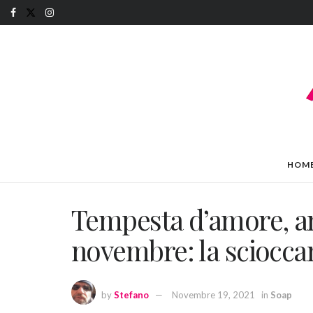
HOM
Tempesta d’amore, an
novembre: la scioccan
by
Stefano
Novembre 19, 2021
in
Soap