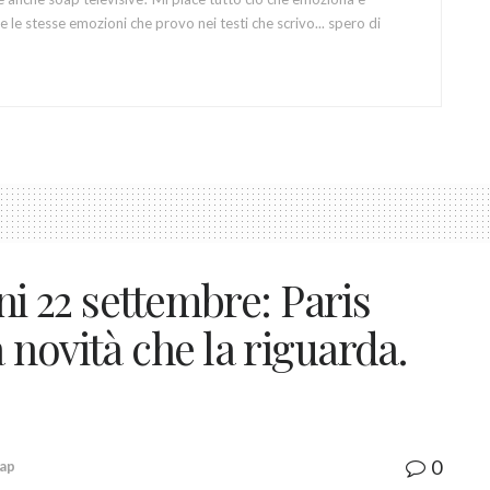
 le stesse emozioni che provo nei testi che scrivo... spero di
ni 22 settembre: Paris
novità che la riguarda.
0
ap