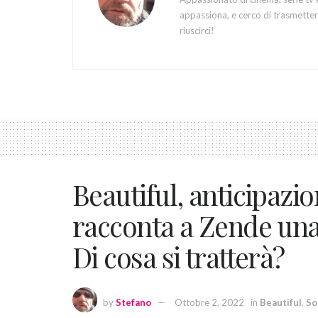
appassiona, e cerco di trasmettere
riuscirci!
Beautiful, anticipazio
racconta a Zende una 
Di cosa si tratterà?
by
Stefano
Ottobre 2, 2022
in
Beautiful
,
So