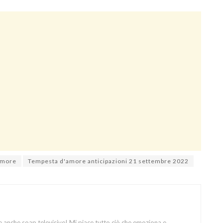
amore
Tempesta d'amore anticipazioni 21 settembre 2022
e anche soap televisive! Mi piace tutto ciò che emoziona e