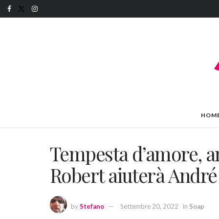
HOM
Tempesta d’amore, an
Robert aiuterà André
by
Stefano
Settembre 20, 2022
in
Soap