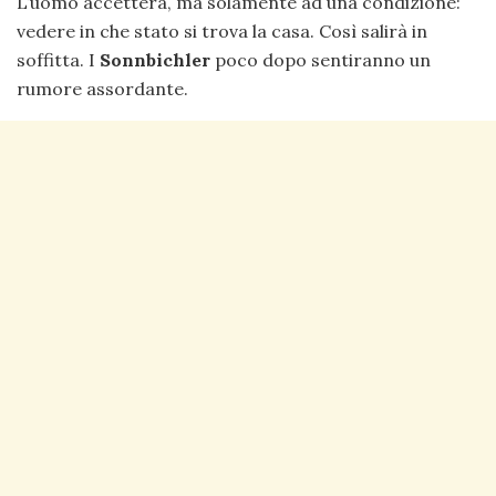
L’uomo accetterà, ma solamente ad una condizione:
vedere in che stato si trova la casa. Così salirà in
soffitta. I
Sonnbichler
poco dopo sentiranno un
rumore assordante.