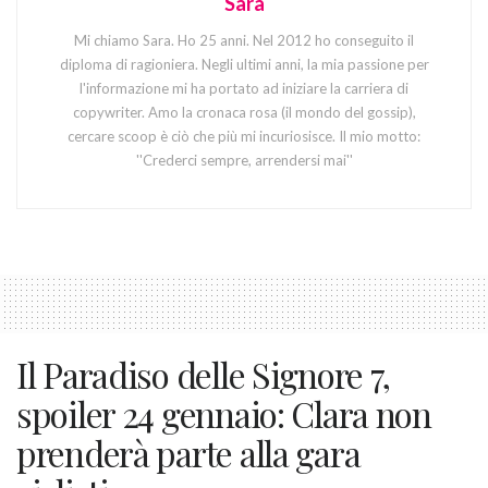
Sara
Mi chiamo Sara. Ho 25 anni. Nel 2012 ho conseguito il
diploma di ragioniera. Negli ultimi anni, la mia passione per
l'informazione mi ha portato ad iniziare la carriera di
copywriter. Amo la cronaca rosa (il mondo del gossip),
cercare scoop è ciò che più mi incuriosisce. Il mio motto:
''Crederci sempre, arrendersi mai''
Il Paradiso delle Signore 7,
spoiler 24 gennaio: Clara non
prenderà parte alla gara