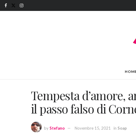
HOM
Tempesta d’amore, an
il passo falso di Corn
by
Stefano
Novembre 15, 2021
in
Soap