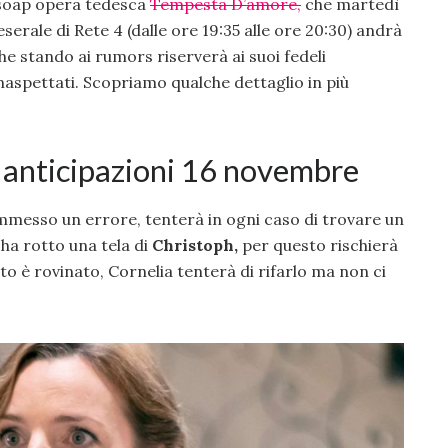
 soap opera tedesca
Tempesta D’amore
,
che martedì
serale di Rete 4 (dalle ore 19:35 alle ore 20:30) andrà
e stando ai rumors riserverà ai suoi fedeli
inaspettati. Scopriamo qualche dettaglio in più
 anticipazioni 16 novembre
messo un errore, tenterà in ogni caso di trovare un
ha rotto una tela di
Christoph,
per questo rischierà
nto è rovinato, Cornelia tenterà di rifarlo ma non ci