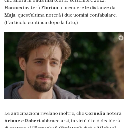
che andrà in onda martedì 13 settembre 2022,
Hannes
inviterà
Florian
a prendere le distanze da
Maja
, quest’ultima noterà i due uomini confabulare.
(L’articolo continua dopo la foto,)
Le anticipazioni rivelano inoltre, che
Cornelia
noterà
Ariane
e
Robert
abbracciarsi, in virtù di ciò deciderà