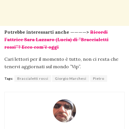
Potrebbe interessarti anche ————>
Ricordi
l’attrice Sara Lazzaro (Lucia) di ”Braccialetti
rossi”? Ecco com’è oggi
Cari lettori per il momento è tutto, non ci resta che
tenervi aggiornati sul mondo ”Vip”.
Tags:
Braccialetti rossi
Giorgio Marchesi
Pietro