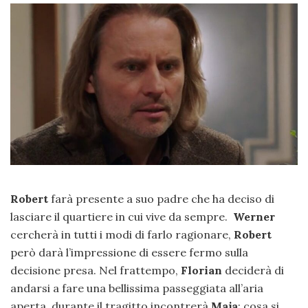
Robert
farà presente a suo padre che ha deciso di
lasciare il quartiere in cui vive da sempre.
Werner
cercherà in tutti i modi di farlo ragionare,
Robert
però darà l’impressione di essere fermo sulla
decisione presa. Nel frattempo,
Florian
deciderà di
andarsi a fare una bellissima passeggiata all’aria
aperta, durante il tragitto incontrerà
Maja
: cosa si