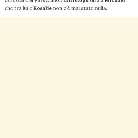
di restare al Fürstenhof.
Christoph
dirà a
Michael
che tra lui e
Rosalie
non c’è mai stato nulla.