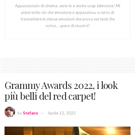
Appassionato di cinema, serie tv e anche soap televisive! Mi
piace tutto ciò che emoziona e appassiona, e cerco di
trasmettere le stesse emozioni che provo nei testi che
scrivo... spero di riuscirci!
Grammy Awards 2022, i look
più belli del red carpet!
by
Stefano
Aprile 12, 2022