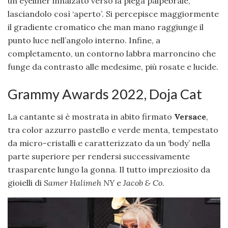
un eyeliner innalzato verso la piega palpebrale,
lasciandolo così ‘aperto’. Si percepisce maggiormente
il gradiente cromatico che man mano raggiunge il
punto luce nell’angolo interno. Infine, a
completamento, un contorno labbra marroncino che
funge da contrasto alle medesime, più rosate e lucide.
Grammy Awards 2022, Doja Cat
La cantante si è mostrata in abito firmato
Versace
,
tra color azzurro pastello e verde menta, tempestato
da micro-cristalli e caratterizzato da un ‘body’ nella
parte superiore per rendersi successivamente
trasparente lungo la gonna. Il tutto impreziosito da
gioielli di
Samer Halimeh NY
e
Jacob & Co
.