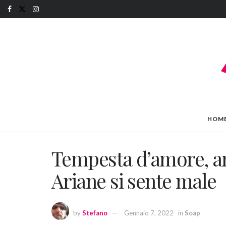
HOM
Tempesta d’amore, an
Ariane si sente male
by
Stefano
Gennaio 7, 2022
in
Soap