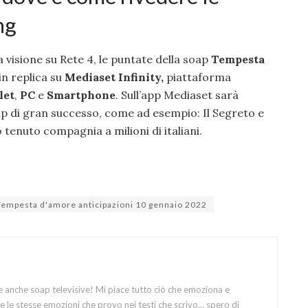
ng
 visione su Rete 4, le puntate della soap
Tempesta
in replica su
Mediaset Infinity,
piattaforma
let
,
PC
e
Smartphone
. Sull’app Mediaset sarà
ap di gran successo, come ad esempio: Il Segreto e
 tenuto compagnia a milioni di italiani.
Tempesta d'amore anticipazioni 10 gennaio 2022
e anche soap televisive! Mi piace tutto ciò che emoziona e
 le stesse emozioni che provo nei testi che scrivo... spero di