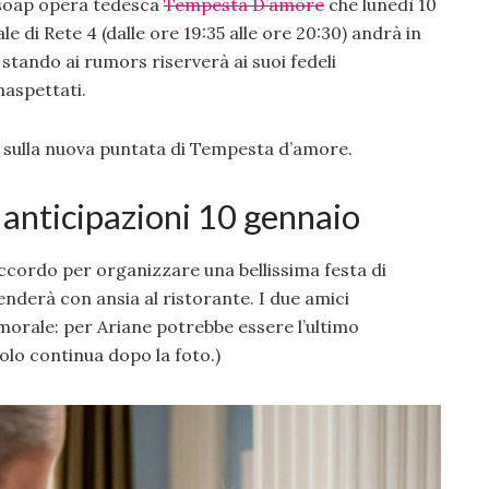
 soap opera tedesca
Tempesta D’amore
che lunedì 10
e di Rete 4 (dalle ore 19:35 alle ore 20:30) andrà in
tando ai rumors riserverà ai suoi fedeli
naspettati.
 sulla nuova puntata di Tempesta d’amore.
anticipazioni 10 gennaio
cordo per organizzare una bellissima festa di
ttenderà con ansia al ristorante. I due amici
morale: per Ariane potrebbe essere l’ultimo
colo continua dopo la foto.)