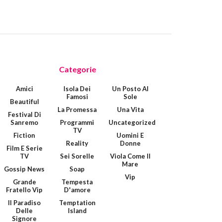
Categorie
Amici
Isola Dei
Un Posto Al
Famosi
Sole
Beautiful
La Promessa
Una Vita
Festival Di
Sanremo
Programmi
Uncategorized
TV
Fiction
Uomini E
Reality
Donne
Film E Serie
TV
Sei Sorelle
Viola Come Il
Mare
Gossip News
Soap
Vip
Grande
Tempesta
Fratello Vip
D'amore
Il Paradiso
Temptation
Delle
Island
Signore