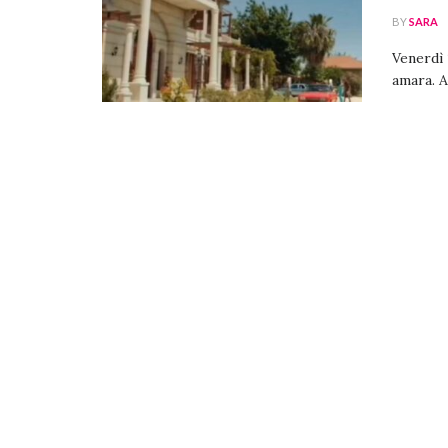
BY
SARA
Venerdì 
amara. A