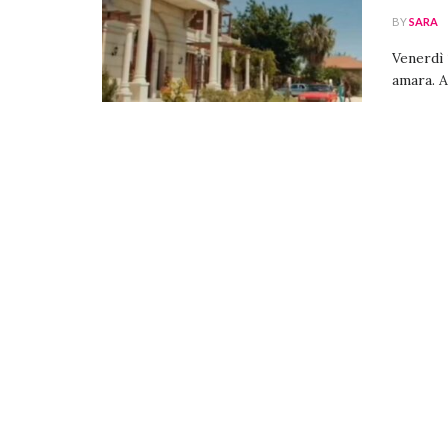
BY
SARA
Venerdì 
amara. A