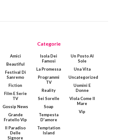
Categorie
Amici
Isola Dei
Un Posto Al
Famosi
Sole
Beautiful
La Promessa
Una Vita
Festival Di
Sanremo
Programmi
Uncategorized
TV
Fiction
Uomini E
Reality
Donne
Film E Serie
TV
Sei Sorelle
Viola Come Il
Mare
Gossip News
Soap
Vip
Grande
Tempesta
Fratello Vip
D'amore
Il Paradiso
Temptation
Delle
Island
Signore