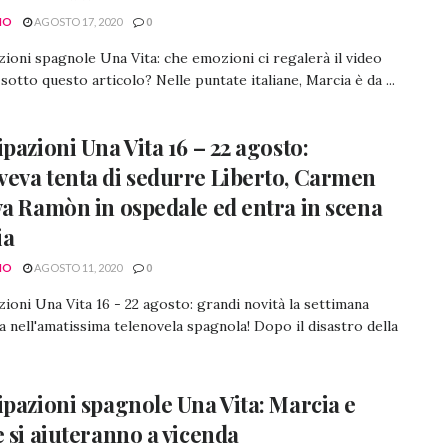
NO
AGOSTO 17, 2020
0
zioni spagnole Una Vita: che emozioni ci regalerà il video
sotto questo articolo? Nelle puntate italiane, Marcia è da ...
ipazioni Una Vita 16 – 22 agosto:
eva tenta di sedurre Liberto, Carmen
va Ramòn in ospedale ed entra in scena
ia
NO
AGOSTO 11, 2020
0
zioni Una Vita 16 - 22 agosto: grandi novità la settimana
 nell'amatissima telenovela spagnola! Dopo il disastro della
ipazioni spagnole Una Vita: Marcia e
e si aiuteranno a vicenda