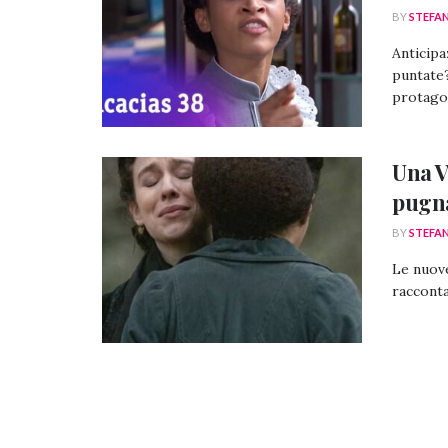
BY
STEFA
Anticipa
puntate?
protagon
Una V
pugn
BY
STEFA
Le nuove
racconta