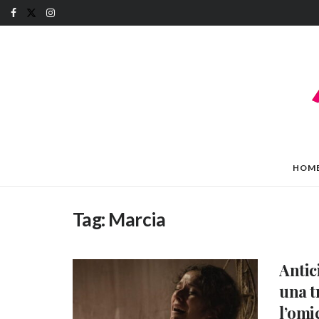
HOM
Tag:
Marcia
Antic
una t
l’omi