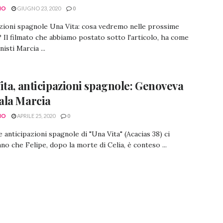
NO
GIUGNO 23, 2020
0
zioni spagnole Una Vita: cosa vedremo nelle prossime
 Il filmato che abbiamo postato sotto l'articolo, ha come
isti Marcia ...
ita, anticipazioni spagnole: Genoveva
ala Marcia
NO
APRILE 25, 2020
0
 anticipazioni spagnole di "Una Vita" (Acacias 38) ci
no che Felipe, dopo la morte di Celia, è conteso ...