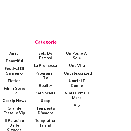
Categorie
Amici
Isola Dei
Un Posto Al
Famosi
Sole
Beautiful
La Promessa
Una Vita
Festival Di
Sanremo
Programmi
Uncategorized
TV
Fiction
Uomini E
Reality
Donne
Film E Serie
TV
Sei Sorelle
Viola Come Il
Mare
Gossip News
Soap
Vip
Grande
Tempesta
Fratello Vip
D'amore
Il Paradiso
Temptation
Delle
Island
Signore