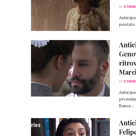
BY
STEFA
Anticipa
postato 
Antic
Genov
ritro
Marc
BY
STEFA
Anticipa
prossima
Banca ...
Antic
Felip