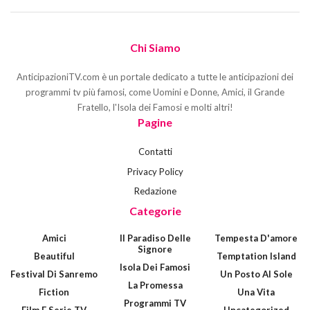
Chi Siamo
AnticipazioniTV.com è un portale dedicato a tutte le anticipazioni dei
programmi tv più famosi, come Uomini e Donne, Amici, il Grande
Fratello, l'Isola dei Famosi e molti altri!
Pagine
Contatti
Privacy Policy
Redazione
Categorie
Amici
Il Paradiso Delle
Tempesta D'amore
Signore
Beautiful
Temptation Island
Isola Dei Famosi
Festival Di Sanremo
Un Posto Al Sole
La Promessa
Fiction
Una Vita
Programmi TV
Film E Serie TV
Uncategorized