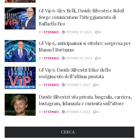
GF Vip 6: Alex Belli, Davide Silvestri e Soleil
Sorge commentano l’atteggiamento di
Raffaella Fico
BY
STEFANO
OTTOBRE 17, 2021
0
GF Vip 6, anticipazioni 15 ottobre: sorpresa per
Manuel Bortuzzo
BY
STEFANO
OTTOBRE 15, 2021
0
GF Vip 6: Davide Silvestri felice dello
svolgimento dell’ultima puntata
BY
STEFANO
OTTOBRE 5, 2021
0
Davide Silvestri: vita privata. biografia, carriera,
Instagram, fidanzata e curiosità sull’attore
BY
STEFANO
OTTOBRE 4, 2022
0
CERCA