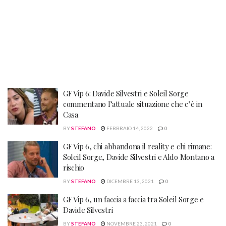
GF Vip 6: Davide Silvestri e Soleil Sorge
commentano l’attuale situazione che c’è in
Casa
BY
STEFANO
FEBBRAIO 14, 2022
0
GF Vip 6, chi abbandona il reality e chi rimane:
Soleil Sorge, Davide Silvestri e Aldo Montano a
rischio
BY
STEFANO
DICEMBRE 13, 2021
0
GF Vip 6, un faccia a faccia tra Soleil Sorge e
Davide Silvestri
BY
STEFANO
NOVEMBRE 23, 2021
0