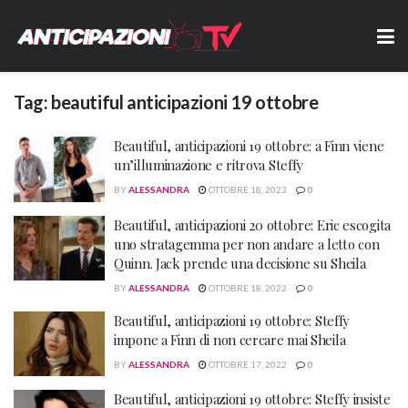
Tag:
beautiful anticipazioni 19 ottobre
Beautiful, anticipazioni 19 ottobre: a Finn viene
un’illuminazione e ritrova Steffy
BY
ALESSANDRA
OTTOBRE 18, 2023
0
Beautiful, anticipazioni 20 ottobre: Eric escogita
uno stratagemma per non andare a letto con
Quinn. Jack prende una decisione su Sheila
BY
ALESSANDRA
OTTOBRE 18, 2022
0
Beautiful, anticipazioni 19 ottobre: Steffy
impone a Finn di non cercare mai Sheila
BY
ALESSANDRA
OTTOBRE 17, 2022
0
Beautiful, anticipazioni 19 ottobre: Steffy insiste