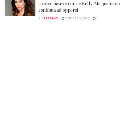
a voler riavere con sé Kelly. Ma qualcuno
continua ad opporsi
BY
STEFANO
OTTOBRE 2, 2022
0