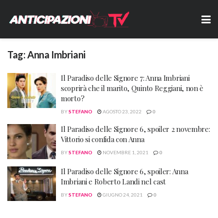
Tag:
Anna Imbriani
Il Paradiso delle Signore 7: Anna Imbriani
scoprirà che il marito, Quinto Reggiani, non è
morto?
BY
STEFANO
AGOSTO 23, 2022
0
Il Paradiso delle Signore 6, spoiler 2 novembre:
Vittorio si confida con Anna
BY
STEFANO
NOVEMBRE 1, 2021
0
Il Paradiso delle Signore 6, spoiler: Anna
Imbriani e Roberto Landi nel cast
BY
STEFANO
GIUGNO 24, 2021
0