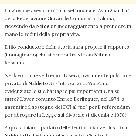
La giovane aveva scritto al settimanale “Avanguardia”
della Federazione Giovanile Comunista Italiana,
ricevendo da
Nilde
un incoraggiamento a prendere in
mano le redini della propria vita.
Il filo conduttore della storia sarà proprio il rapporto
(immaginario) che si creerà tra stessa
Nilde
e
Rossana.
Nel lavoro che vedremo stasera, ovviamente politico e
privato di
Nilde Iotti
s’intrecciano. Vengono
evidenziate le sue battaglie più importanti Una su
tutte? L’aver convinto Enrico Berlinguer, nel 1974, a
garantire il sostegno del PCI al “no” per il referendum
per abrogare la Legge sul divorzio (1 dicembre 1970).
Sopra abbiamo parlato delle testimonianze illustri su
Nilde Iotti
. Le hanno rilasciate tra gli altri il