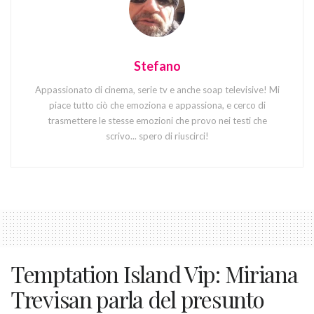
Stefano
Appassionato di cinema, serie tv e anche soap televisive! Mi
piace tutto ciò che emoziona e appassiona, e cerco di
trasmettere le stesse emozioni che provo nei testi che
scrivo... spero di riuscirci!
Temptation Island Vip: Miriana
Trevisan parla del presunto