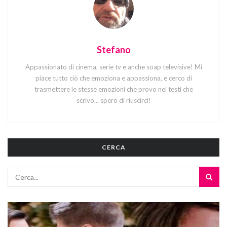
Stefano
Appassionato di cinema, serie tv e anche soap televisive! Mi
piace tutto ciò che emoziona e appassiona, e cerco di
trasmettere le stesse emozioni che provo nei testi che
scrivo... spero di riuscirci!
CERCA