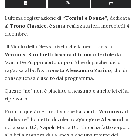
L’ultima registrazione di
“Uomini e Donne”
, dedicata
al
Trono Classico
, è stata realizzata ieri, mercoledì 4
dicembre.
“Il Vicolo della News” rivela che la neo tronista
Veronica Burchielli
lascerà il trono
offertole da
Maria De Filippi subito dopo il “due di picche” della
ragazza al bell’ex tronista
Alessandro Zarino
, che di
conseguenza è uscito dal programma.
Questo “no” non è piaciuto a nessuno e anche lei ci ha
ripensato.
Proprio questo è il motivo che ha spinto
Veronica
ad
“abdicare”: ha detto di voler raggiungere
Alessandro
nella sua città, Napoli. Maria De Filippi ha fatto sapere
alla bella ragazza di La Spezia che una troupe del