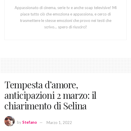
Appassionato di cinema, serie tv e anche soap televisive! Mi
piace tutto ciò che emoziona e appassiona, e cerco di
trasmettere le stesse emozioni che provo nei testi che
scrivo... spero di riuscirci!
Tempesta d’amore,
anticipazioni 2 marzo: il
chiarimento di Selina
by
Stefano
Marzo 1, 2022