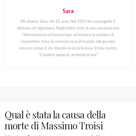
Sara
Mi chiamo Sara. Ho 25 anni. Nel 2012 ho conseguito il
diploma di ragioniera. Negli ultimi anni, la mia passione per
l'informazione mi ha portato ad iniziare la carriera di
copywriter. Amo la cronaca rosa (il mondo del gossip),
cercare scoop è ciò che più mi incuriosisce. Il mio motto:
''Crederci sempre, arrendersi mai''
Qual è stata la causa della
morte di Massimo Troisi