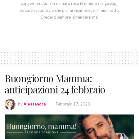
copywriter. Amo la cronaca rosa (il mondo del gossip),
cercare scoop è ciò che più mi incuriosisce. Il mio motto:
''Crederci sempre, arrendersi mai''
Buongiorno Mamma:
anticipazioni 24 febbraio
by
Alessandra
Febbraio 17, 2023