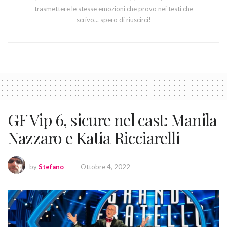
trasmettere le stesse emozioni che provo nei testi che
scrivo... spero di riuscirci!
GF Vip 6, sicure nel cast: Manila
Nazzaro e Katia Ricciarelli
by
Stefano
Ottobre 4, 2022