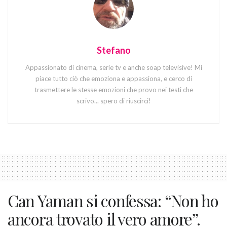
Stefano
Appassionato di cinema, serie tv e anche soap televisive! Mi
piace tutto ciò che emoziona e appassiona, e cerco di
trasmettere le stesse emozioni che provo nei testi che
scrivo... spero di riuscirci!
Can Yaman si confessa: “Non ho
ancora trovato il vero amore”.