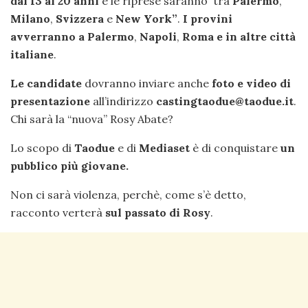
dai 13 ai 20 anni
e le riprese saranno tra
Palermo
,
Milano
,
Svizzera
e
New York”
.
I provini
avverranno a Palermo
,
Napoli
,
Roma e in altre città
italiane
.
Le candidate
dovranno inviare anche
foto e video di
presentazione
all’indirizzo
castingtaodue@taodue.it
.
Chi sarà la “nuova” Rosy Abate?
Lo scopo di
Taodue
e di
Mediaset
è di conquistare
un
pubblico più giovane.
Non ci sarà violenza, perchè, come s’è detto,
racconto verterà
sul passato di Rosy
.