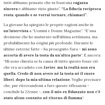
tutti abbiamo pensato che tu fossi una
ragazza
sincera
e abbiamo visto giusto”.
“La fiducia reciproca
resta: quando e se vorrai tornare, chiamaci”
.
La giovane ha spiegato le proprie ragioni anche in
un’intervista
a “Uomini e Donne Magazine”. “E’ una
decisione che ho maturato nell’ultima settimana, ma
probabilmente ha origini più profonde. Durante le
ultime esterne fatte – ha proseguito Sara –
mi sono
accorta di avere la testa da un’altra parte
“. E ancora:
“Mi sono chiesta se la causa di tutto questo fosse ciò
che era accaduto con
Javier
,
ma la realtà non era
quella
.
Credo di non avere né la testa né il cuore
liberi
,
dopo la mia ultima relazione
. Voglio precisare
che, pur ritrovandomi a fare queste riflessioni –
conclude la 22enne -,
con il mio ex fidanzato non c’è
stato alcun contatto né ritorno di fiamma
“.