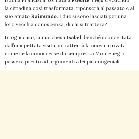
Donna Francisca, tornata a
Puente Viejo
e vedendo
la cittadina così trasformata, ripenserà al passato e al
suo amato
Raimundo
. I due si sono lasciati per una
loro vecchia conoscenza, di chi si tratterà?
In ogni caso, la marchesa
Isabel
, benchè sconcertata
dall’inaspettata visita, intratterrà la nuova arrivata
come se la conoscesse da sempre. La Montenegro
passerà presto ad argomenti a lei più congeniali.