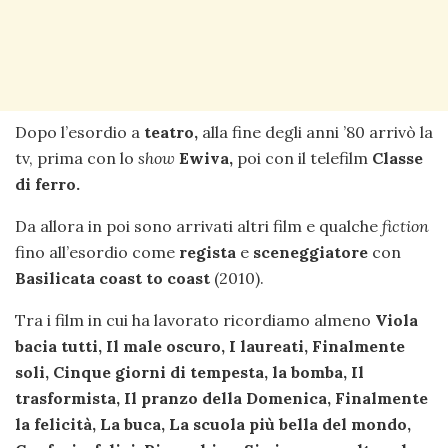
Dopo l’esordio a
teatro,
alla fine degli anni ’80 arrivò la
tv, prima con lo
show
Ewiva,
poi con il telefilm
Classe
di ferro.
Da allora in poi sono arrivati altri film e qualche
fiction
fino all’esordio come
regista
e
sceneggiatore
con
Basilicata coast to coast
(2010).
Tra i film in cui ha lavorato ricordiamo almeno
Viola
bacia tutti, Il male oscuro, I laureati, Finalmente
soli, Cinque giorni di tempesta, la bomba, Il
trasformista, Il pranzo della Domenica, Finalmente
la felicità, La buca, La scuola più bella del mondo,