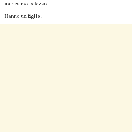
medesimo palazzo.
Hanno un
figlio.