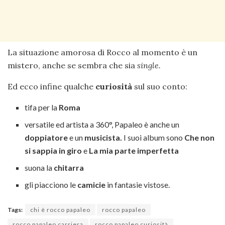
La situazione amorosa di Rocco al momento è un
mistero, anche se sembra che sia
single.
Ed ecco infine qualche
curiosità
sul suo conto:
tifa per la
Roma
versatile ed artista a 360°, Papaleo è anche un
doppiatore
e un
musicista.
I suoi album sono
Che non
si sappia in giro
e
La mia parte imperfetta
suona la
chitarra
gli piacciono le
camicie
in fantasie vistose.
Tags:
chi è rocco papaleo
rocco papaleo
rocco papaleo carriera
rocco papaleo curiosità