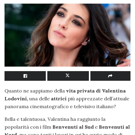
Quanto ne sappiamo della
vita privata di Valentina
Lodovini,
una delle
attrici
più apprezzate dell’attuale
panorama cinematografico e televisivo italiano?
Bella e talentuosa, Valentina ha raggiunto la
popolarità con i film
Benvenuti al Sud
e
Benvenuti al
Nord,
ma sono tanti i lavori in cui ha avuto modo di