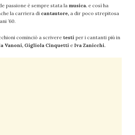
de passione è sempre stata la
musica.
e così ha
nche la carriera di
cantautore,
a dir poco strepitosa
ani ’60.
Vecchioni cominciò a scrivere
testi
per i cantanti più in
a Vanoni, Gigliola Cinquetti
e
Iva Zanicchi.