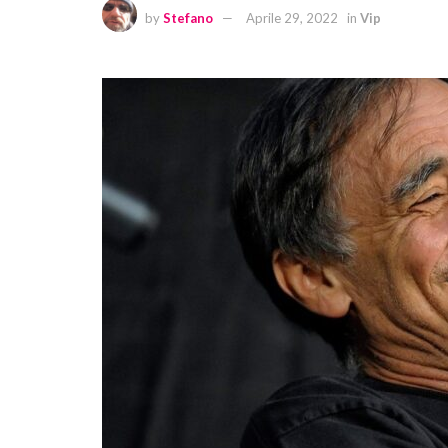
by
Stefano
Aprile 29, 2022
in
Vip