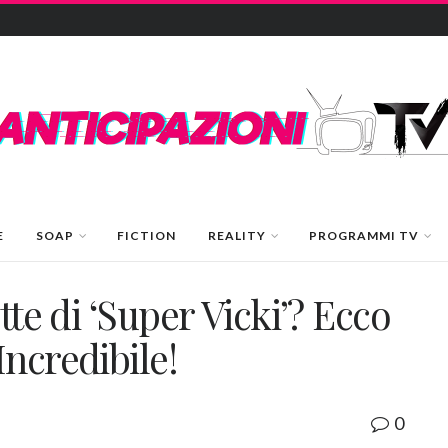
E
SOAP
FICTION
REALITY
PROGRAMMI TV
tte di ‘Super Vicki’? Ecco
ncredibile!
0